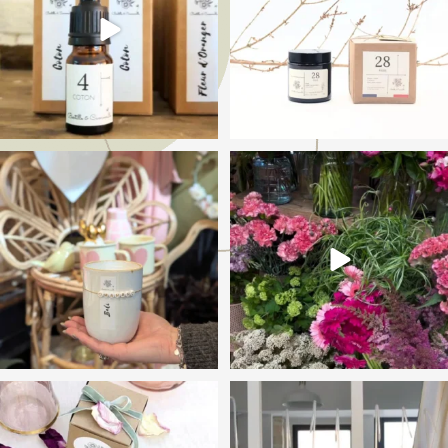
Bonne fête Maman 🩷
✨ Derrière chaque parfum, il y a une histoire,
un
...
Avec notre Bougie
...
43
0
19
0
Fête des Mères 🩷
Le Diffuseur de parfum Bertille & Camomille
🍃
...
Une attention Parfumée
...
28
0
19
0