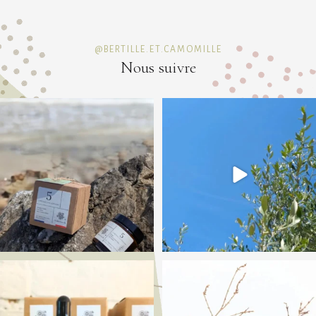
@BERTILLE.ET.CAMOMILLE
Nous suivre
Et si on vous transportait avec nous à travers
...
Fermez les yeux ... ☀️
21
0
Une terrasse baignée
...
29
0
La préparation des concentrés de parfum ✨
[Figue N°28]
...
Une fragrance parfaite pour
...
19
0
7
0