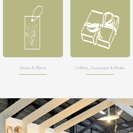
Senteurs Françaises
Créations
Artisanales
Décors & Plâtres
Coffrets, Accessoires & Pétales
Fruit d’un savoir-faire artisanal, nos créations sont
réalisées à la main avec beaucoup de passion.