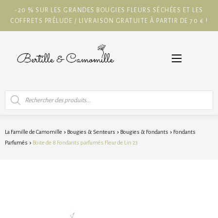
-20 % SUR LES GRANDES BOUGIES FLEURS SÉCHÉES ET LES
COFFRETS PRÉLUDE / LIVRAISON GRATUITE À PARTIR DE 70 € !
Recherche
de
produits
La Famille de Camomille
Bougies & Senteurs
Bougies & Fondants
Fondants
Parfumés
Boite de 8 Fondants parfumés Fleur de Lin 23