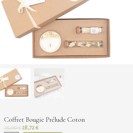
Coffret Bougie Prélude Coton
Le
Le
35,90
€
28,72
€