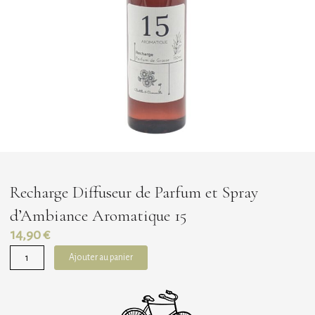
Recharge Diffuseur de Parfum et Spray
d’Ambiance Aromatique 15
14,90
€
quantité
Ajouter au panier
de
Recharge
Diffuseur
de