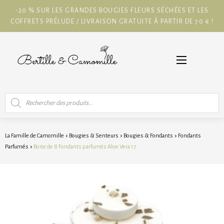
-20 % SUR LES GRANDES BOUGIES FLEURS SÉCHÉES ET LES
COFFRETS PRÉLUDE / LIVRAISON GRATUITE À PARTIR DE 70 € !
Recherche
de
produits
La Famille de Camomille
Bougies & Senteurs
Bougies & Fondants
Fondants
Parfumés
Boite de 8 Fondants parfumés Aloe Vera 17