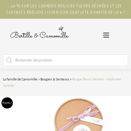
-20 % SUR LES GRANDES BOUGIES FLEURS SÉCHÉES ET LES
COFFRETS PRÉLUDE / LIVRAISON GRATUITE À PARTIR DE 70 € !
Recherche
de
produits
La Famille de Camomille
Bougies & Senteurs
Bougie Fleurs Séchées – Parfumée
Violette
Promo !