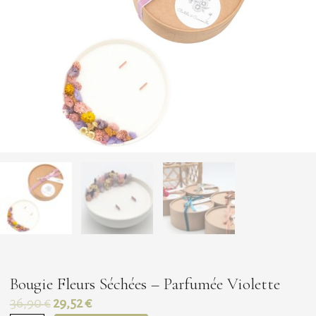
Bougie Fleurs Séchées – Parfumée Violette
Le
Le
36,90
€
29,52
€