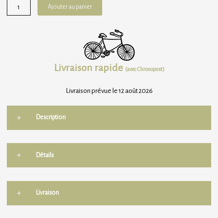
prix
prix
quantité
Ajouter au panier
initial
actuel
de
était :
est :
Bougie
36,90 €.
29,52 €.
Fleurs
Séchées
-
Livraison rapide
Parfumée
(avec Chronopost)
Violette
Livraison prévue le 12 août 2026
Description
Détails
Livraison