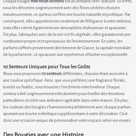
Chaque bougie
mini fleurs séchées
est un véritable chef-d’œuvre. En effet,
nous les décorons soigneusement avec des fleurs séchées choisies
minutieusement, ce qui leur confère une touche naturelle et poétique. Par
conséquent, elles apportent non seulement de l’élégance à votre intérieur,
mais elles créent également une atmosphère chaleureuse et apaisante.
De plus, fabriquées avec de la cire 100% végétale, elles garantissent une
combustion propre et respectueuse de l’environnement. En outre, les
parfums raffinés proviennent directement de Grasse, la capitale mondiale
de la parfumerie, ce qui assure une expérience olfactive exceptionnelle.
10 Senteurs Uniques pour Tous les Goûts
Nous vous proposons
10 senteurs
différentes, chacune étant associée à
une couleur spécifique. Ainsi, que vous préfériez une fragrance florale,
boisée ou fruitée, vous trouverez forcément votre bonheur. Chaque
senteur a été soigneusement sélectionnée pour éveiller des émotions
particulières et créer une ambiance agréable dans votre maison. De plus,
les couleurs des bougies s’harmonisent parfaitement avec chaque parfum,
ajoutant une touche esthétique supplémentaire à votre décoration. C’est
donc une occasion unique de personnaliser votre espace selon vos envies.
Des Bougies avec une Histoire