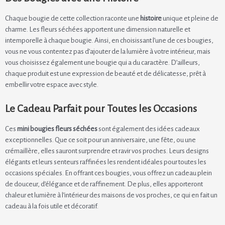
Chaque bougie de cette collection raconte une
histoire
unique et pleine de
charme. Les fleurs séchées apportent une dimension naturelle et
intemporelle à chaque bougie. Ainsi, en choisissant l’une de ces bougies,
vous ne vous contentez pas d’ajouter de la lumière à votre intérieur, mais
vous choisissez également une bougie qui a du caractère. D’ailleurs,
chaque produit est une expression de beauté et de délicatesse, prêt à
embellir votre espace avec style.
Le Cadeau Parfait pour Toutes les Occasions
Ces
mini bougies fleurs séchées
sont également des idées cadeaux
exceptionnelles. Que ce soit pour un anniversaire, une fête, ou une
crémaillère, elles sauront surprendre et ravir vos proches. Leurs designs
élégants et leurs senteurs raffinées les rendent idéales pour toutes les
occasions spéciales. En offrant ces bougies, vous offrez un cadeau plein
de douceur, d’élégance et de raffinement. De plus, elles apporteront
chaleur et lumière à l’intérieur des maisons de vos proches, ce qui en fait un
cadeau à la fois utile et décoratif.