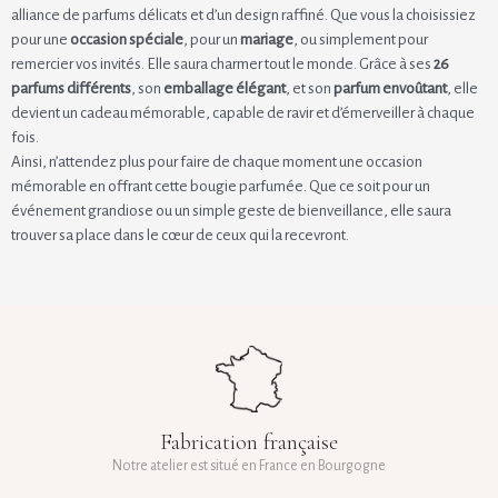
alliance de parfums délicats et d’un design raffiné. Que vous la choisissiez
pour une
occasion spéciale
, pour un
mariage
, ou simplement pour
remercier vos invités. Elle saura charmer tout le monde. Grâce à ses
26
parfums différents
, son
emballage élégant
, et son
parfum envoûtant
, elle
devient un cadeau mémorable, capable de ravir et d’émerveiller à chaque
fois.
Ainsi, n’attendez plus pour faire de chaque moment une occasion
mémorable en offrant cette bougie parfumée. Que ce soit pour un
événement grandiose ou un simple geste de bienveillance, elle saura
trouver sa place dans le cœur de ceux qui la recevront.
Fabrication française
Notre atelier est situé en France en Bourgogne