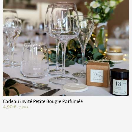
Cadeau invité Petite Bougie Parfumée
4,90
€
-
7,90
€