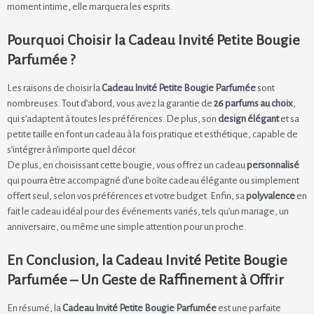
moment intime, elle marquera les esprits.
Pourquoi Choisir la Cadeau Invité Petite Bougie
Parfumée ?
Les raisons de choisir la
Cadeau Invité Petite Bougie Parfumée
sont
nombreuses. Tout d’abord, vous avez la garantie de
26 parfums au choix
,
qui s’adaptent à toutes les préférences. De plus, son
design élégant
et sa
petite taille en font un cadeau à la fois pratique et esthétique, capable de
s’intégrer à n’importe quel décor.
De plus, en choisissant cette bougie, vous offrez un cadeau
personnalisé
qui pourra être accompagné d’une boîte cadeau élégante ou simplement
offert seul, selon vos préférences et votre budget. Enfin, sa
polyvalence
en
fait le cadeau idéal pour des événements variés, tels qu’un mariage, un
anniversaire, ou même une simple attention pour un proche.
En Conclusion, la Cadeau Invité Petite Bougie
Parfumée – Un Geste de Raffinement à Offrir
En résumé, la
Cadeau Invité Petite Bougie Parfumée
est une parfaite