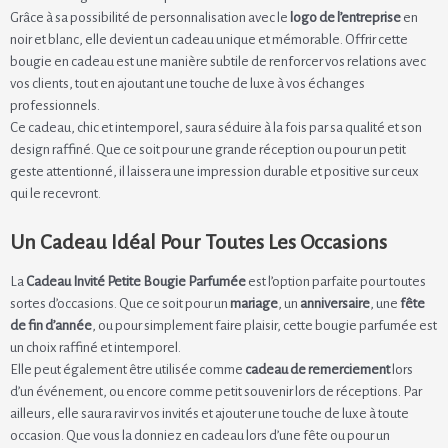
Grâce à sa possibilité de personnalisation avec le
logo de l’entreprise
en
noir et blanc, elle devient un cadeau unique et mémorable. Offrir cette
bougie en cadeau est une manière subtile de renforcer vos relations avec
vos clients, tout en ajoutant une touche de luxe à vos échanges
professionnels.
Ce cadeau, chic et intemporel, saura séduire à la fois par sa qualité et son
design raffiné. Que ce soit pour une grande réception ou pour un petit
geste attentionné, il laissera une impression durable et positive sur ceux
qui le recevront.
Un Cadeau Idéal Pour Toutes Les Occasions
La
Cadeau Invité Petite Bougie Parfumée
est l’option parfaite pour toutes
sortes d’occasions. Que ce soit pour un
mariage
, un
anniversaire
, une
fête
de fin d’année
, ou pour simplement faire plaisir, cette bougie parfumée est
un choix raffiné et intemporel.
Elle peut également être utilisée comme
cadeau de remerciement
lors
d’un événement, ou encore comme petit souvenir lors de réceptions. Par
ailleurs, elle saura ravir vos invités et ajouter une touche de luxe à toute
occasion. Que vous la donniez en cadeau lors d’une fête ou pour un