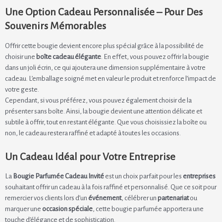
Une Option Cadeau Personnalisée – Pour Des
Souvenirs Mémorables
Offrir cette bougie devient encore plus spécial grâce à la possibilité de
choisir une
boîte cadeau élégante
. En effet, vous pouvez offrir la bougie
dans un joli écrin, ce qui ajoutera une dimension supplémentaire à votre
cadeau. L’emballage soigné met en valeur le produit et renforce l’impact de
votre geste.
Cependant, si vous préférez, vous pouvez également choisir de la
présenter sans boîte. Ainsi, la bougie devient une attention délicate et
subtile à offrir, tout en restant élégante. Que vous choisissiez la boîte ou
non, le cadeau restera raffiné et adapté à toutes les occasions.
Un Cadeau Idéal pour Votre Entreprise
La
Bougie Parfumée Cadeau Invité
est un choix parfait pour les
entreprises
souhaitant offrir un cadeau à la fois raffiné et personnalisé. Que ce soit pour
remercier vos clients lors d’un
événement
, célébrer un
partenariat
ou
marquer une
occasion spéciale
, cette bougie parfumée apportera une
touche d’élégance et de sophistication.