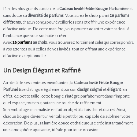
L’un des plus grands atouts de la
Cadeau Invité Petite Bougie Parfumée
est
sans doute sa
diversité de parfums
. Vous aurez le choix parmi
26 parfums
différents
, chacun conçu pour éveiller les sens et offrir une expérience
olfactive unique. De cette manière, vous pourrez adapter votre cadeau à
l’ambiance que vous souhaitez créer.
Avec
26 parfums
au choix
, vous trouverez forcément celui qui correspondra
à vos attentes ou à celles de vos invités, tout en offrant une expérience
olfactive exceptionnelle.
Un Design Élégant et Raffiné
Au-delà de ses senteurs envoûtantes, la
Cadeau Invité Petite Bougie
Parfumée
se distingue également par son
design soigné
et
élégant
. En
effet, de petite taille, cette bougie s’intègre parfaitement dans n’importe
quel espace, tout en ajoutant une touche de raffinement.
Son emballage minimaliste en fait un objet à la fois chic et discret. Ainsi,
chaque bougie devient un véritable petit bijou, capable de sublimer votre
décoration. De plus, sa lumière douce et chaleureuse crée instantanément
une atmosphère apaisante, idéale pour toute occasion.