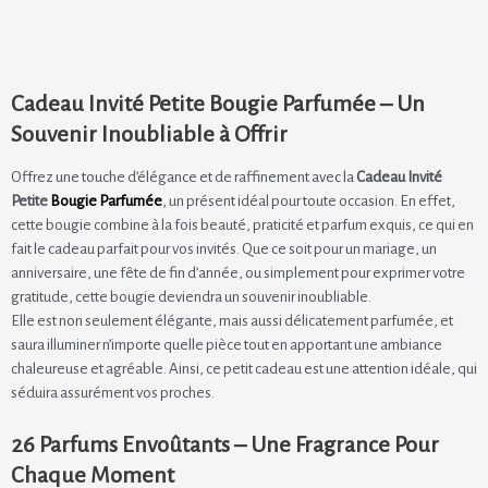
Cadeau Invité Petite Bougie Parfumée – Un
Souvenir Inoubliable à Offrir
Offrez une touche d’élégance et de raffinement avec la
Cadeau Invité
Petite
Bougie Parfumée
, un présent idéal pour toute occasion. En effet,
cette bougie combine à la fois beauté, praticité et parfum exquis, ce qui en
fait le cadeau parfait pour vos invités. Que ce soit pour un mariage, un
anniversaire, une fête de fin d’année, ou simplement pour exprimer votre
gratitude, cette bougie deviendra un souvenir inoubliable.
Elle est non seulement élégante, mais aussi délicatement parfumée, et
saura illuminer n’importe quelle pièce tout en apportant une ambiance
chaleureuse et agréable. Ainsi, ce petit cadeau est une attention idéale, qui
séduira assurément vos proches.
26 Parfums Envoûtants – Une Fragrance Pour
Chaque Moment