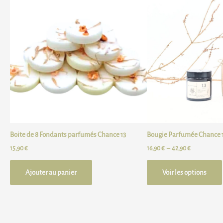
de
prix :
16,90 €
à
42,90 €
Boite de 8 Fondants parfumés Chance 13
Bougie Parfumée Chance 
15,90
€
16,90
€
–
42,90
€
Ajouter au panier
Voir les options