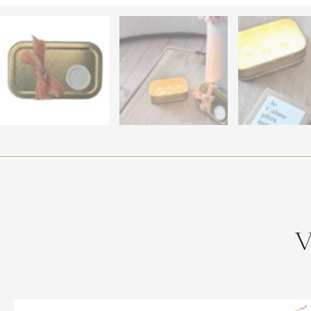
V
Plage