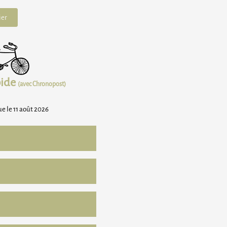
ier
pide
(avec Chronopost)
e le 11 août 2026