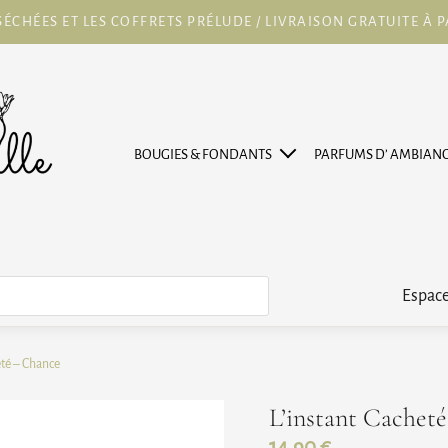
ÉCHÉES ET LES COFFRETS PRÉLUDE / LIVRAISON GRATUITE À PA
BOUGIES & FONDANTS
PARFUMS D’ AMBIAN
Espace
eté – Chance
L’instant Cachet
14,90
€