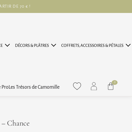
RTIR DE 70 € !
CE
DÉCORS & PLÂTRES
COFFRETS, ACCESSOIRES & PÉTALES
0
Panier
 Pro
Les Trésors de Camomille
é – Chance